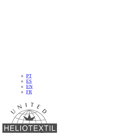
PT
ES
EN
FR