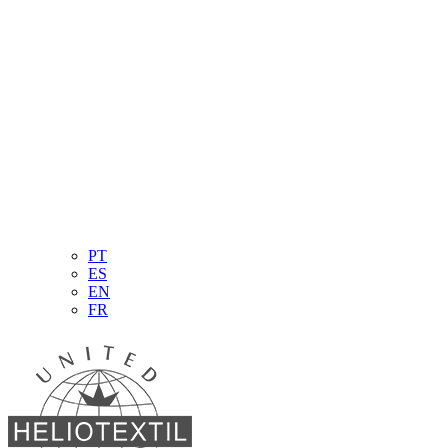
PT
ES
EN
FR