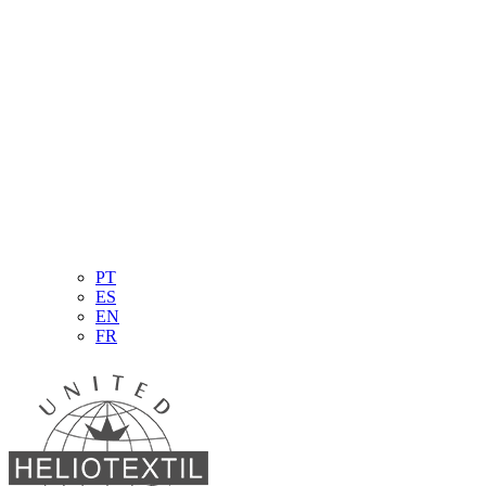
PT
ES
EN
FR