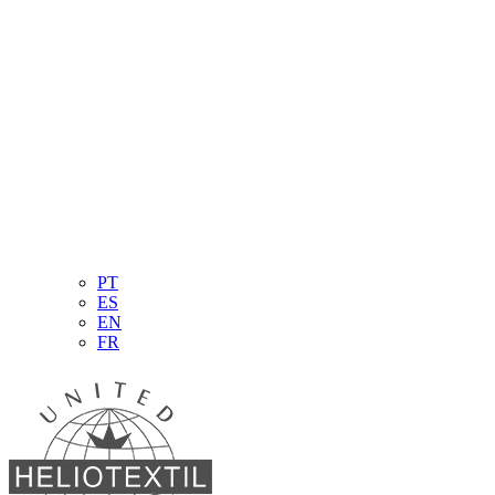
PT
ES
EN
FR