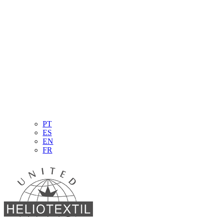
PT
ES
EN
FR