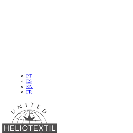
PT
ES
EN
FR