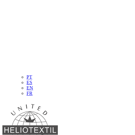
PT
ES
EN
FR