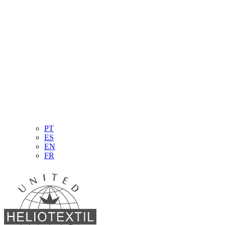
PT
ES
EN
FR