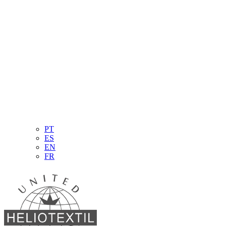
PT
ES
EN
FR