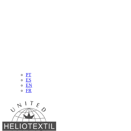
PT
ES
EN
FR