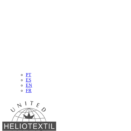
PT
ES
EN
FR