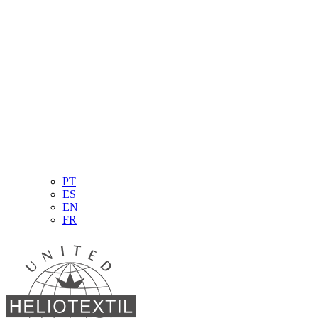
PT
ES
EN
FR