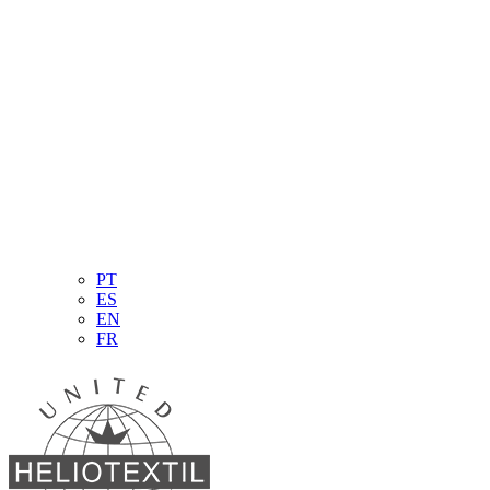
PT
ES
EN
FR