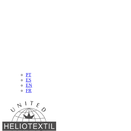
PT
ES
EN
FR