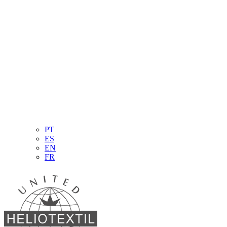
PT
ES
EN
FR