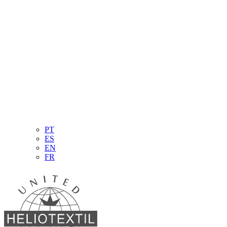
PT
ES
EN
FR