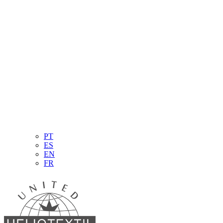
PT
ES
EN
FR