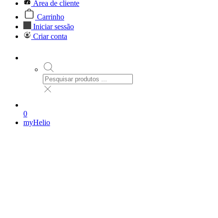
Área de cliente
Carrinho
Iniciar sessão
Criar conta
0
myHelio