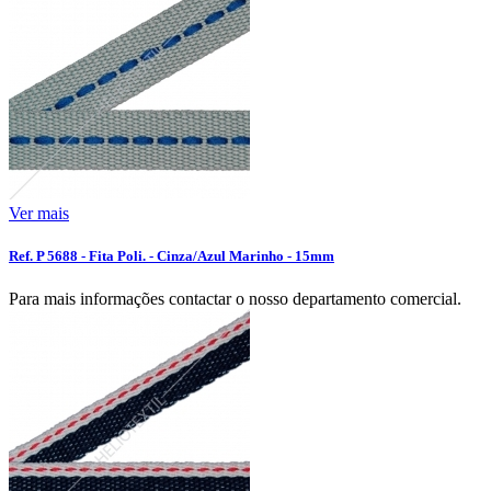
Ver mais
Ref. P 5688 - Fita Poli. - Cinza/Azul Marinho - 15mm
Para mais informações contactar o nosso departamento comercial.